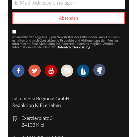
Ich möchte den regelmäßigen Newsletter der falkemedia GmbH & Co KG
erhalten und mich über aktuelle Produkte und Aktionen aus dem Verlag
informieren. Eine Abmeldung ist jederzeit kostenlos möglich. Weitere
Informationen finde ich in der
Datenschutzerklärung
.
falkemedia Regional GmbH
Redaktion KIELerleben
Exerzierplatz 3
24103 Kiel