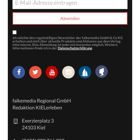
Ich möchte den regelmäßigen Newsletter der falkemedia GmbH & Co KG
erhalten und mich über aktuelle Produkte und Aktionen aus dem Verlag
informieren. Eine Abmeldung ist jederzeit kostenlos möglich. Weitere
Informationen finde ich in der
Datenschutzerklärung
.
falkemedia Regional GmbH
Redaktion KIELerleben
Exerzierplatz 3
24103 Kiel