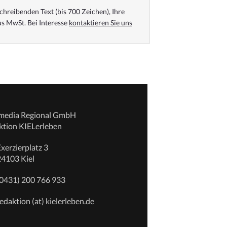
chreibenden Text (bis 700 Zeichen), Ihre
s MwSt. Bei Interesse
kontaktieren Sie uns
emedia Regional GmbH
ktion KIELerleben
xerzierplatz 3
24103 Kiel
(0431) 200 766 933
edaktion (at) kielerleben.de