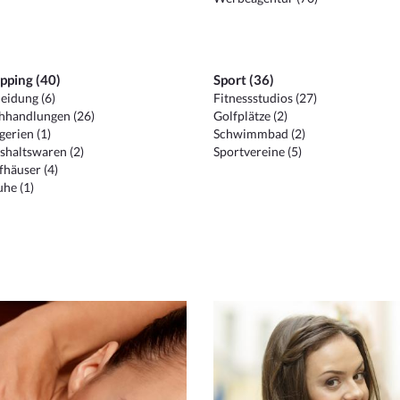
pping (40)
Sport (36)
eidung (6)
Fitnessstudios (27)
hhandlungen (26)
Golfplätze (2)
erien (1)
Schwimmbad (2)
shaltswaren (2)
Sportvereine (5)
häuser (4)
he (1)