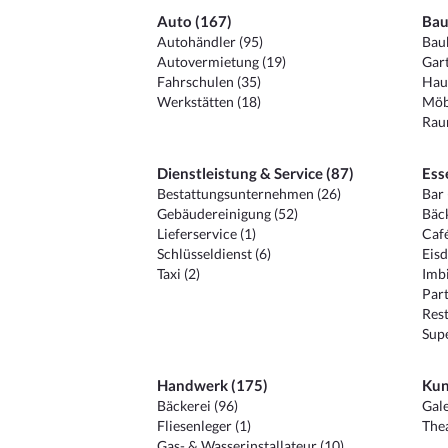
Auto (167)
Bau
Autohändler (95)
Baub
Autovermietung (19)
Gart
Fahrschulen (35)
Hau
Werkstätten (18)
Möb
Raum
Dienstleistung & Service (87)
Ess
Bestattungsunternehmen (26)
Bar 
Gebäudereinigung (52)
Bäck
Lieferservice (1)
Café
Schlüsseldienst (6)
Eisd
Taxi (2)
Imbi
Part
Rest
Sup
Handwerk (175)
Kun
Bäckerei (96)
Gale
Fliesenleger (1)
Thea
Gas- & Wasserinstallateur (10)