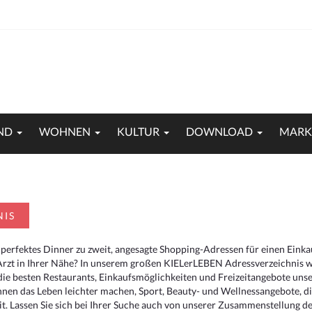
ND
WOHNEN
KULTUR
DOWNLOAD
MARK
NIS
 perfektes Dinner zu zweit, angesagte Shopping-Adressen für einen Eink
Arzt in Ihrer Nähe? In unserem großen KIELerLEBEN Adressverzeichnis we
r die besten Restaurants, Einkaufsmöglichkeiten und Freizeitangebote un
hnen das Leben leichter machen, Sport, Beauty- und Wellnessangebote, 
. Lassen Sie sich bei Ihrer Suche auch von unserer Zusammenstellung der