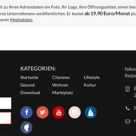
 zu Ihren Adressdaten ein Foto, Ihr Logo, Ihre Öffnungszeiten, einen bes
ab 19,90 Euro/Monat
res Unternehmens veröffentlichen. Er kostet
plu
nseren
Mediadaten
.
KATEGORIEN:
falk
Reda
Startseite
Citynews
Lifestyle
Gesund
Wohnen
Kultur
E
Download
Marktplatz
r