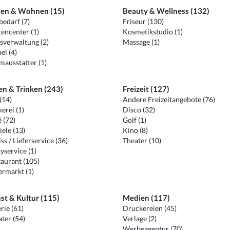
en & Wohnen (15)
Beauty & Wellness (132)
edarf (7)
Friseur (130)
encenter (1)
Kosmetikstudio (1)
sverwaltung (2)
Massage (1)
el (4)
ausstatter (1)
en & Trinken (243)
Freizeit (127)
(14)
Andere Freizeitangebote (76)
erei (1)
Disco (32)
 (72)
Golf (1)
iele (13)
Kino (8)
ss / Lieferservice (36)
Theater (10)
yservice (1)
aurant (105)
ermarkt (1)
st & Kultur (115)
Medien (117)
rie (61)
Druckereien (45)
ter (54)
Verlage (2)
Werbeagentur (70)