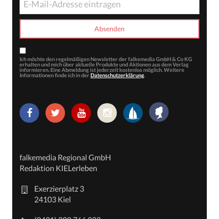
Ich möchte den regelmäßigen Newsletter der falkemedia GmbH & Co KG
erhalten und mich über aktuelle Produkte und Aktionen aus dem Verlag
informieren. Eine Abmeldung ist jederzeit kostenlos möglich. Weitere
Informationen finde ich in der
Datenschutzerklärung
.
falkemedia Regional GmbH
Redaktion KIELerleben
Exerzierplatz 3
24103 Kiel