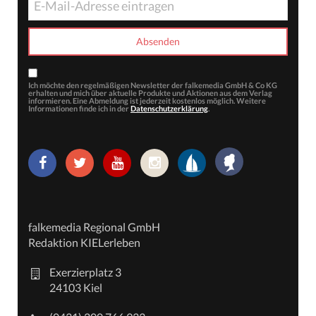
Ich möchte den regelmäßigen Newsletter der falkemedia GmbH & Co KG
erhalten und mich über aktuelle Produkte und Aktionen aus dem Verlag
informieren. Eine Abmeldung ist jederzeit kostenlos möglich. Weitere
Informationen finde ich in der
Datenschutzerklärung
.
falkemedia Regional GmbH
Redaktion KIELerleben
Exerzierplatz 3
24103 Kiel