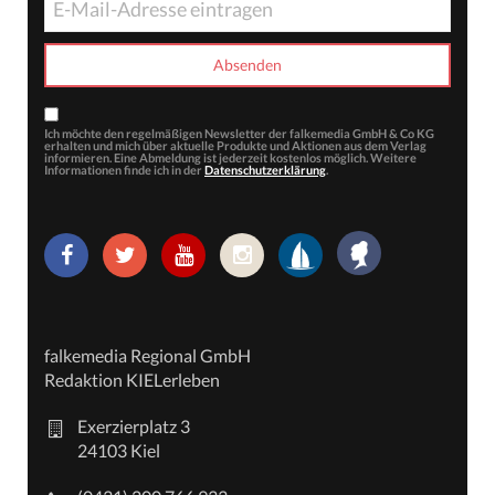
Ich möchte den regelmäßigen Newsletter der falkemedia GmbH & Co KG
erhalten und mich über aktuelle Produkte und Aktionen aus dem Verlag
informieren. Eine Abmeldung ist jederzeit kostenlos möglich. Weitere
Informationen finde ich in der
Datenschutzerklärung
.
falkemedia Regional GmbH
Redaktion KIELerleben
Exerzierplatz 3
24103 Kiel