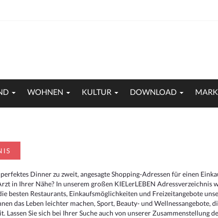
ND
WOHNEN
KULTUR
DOWNLOAD
MARK
NIS
 perfektes Dinner zu zweit, angesagte Shopping-Adressen für einen Eink
Arzt in Ihrer Nähe? In unserem großen KIELerLEBEN Adressverzeichnis we
r die besten Restaurants, Einkaufsmöglichkeiten und Freizeitangebote un
hnen das Leben leichter machen, Sport, Beauty- und Wellnessangebote, 
. Lassen Sie sich bei Ihrer Suche auch von unserer Zusammenstellung der