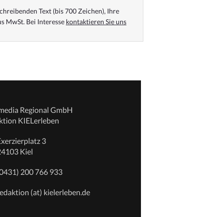
chreibenden Text (bis 700 Zeichen), Ihre
s MwSt. Bei Interesse
kontaktieren Sie uns
emedia Regional GmbH
ktion KIELerleben
xerzierplatz 3
24103 Kiel
(0431) 200 766 933
edaktion (at) kielerleben.de