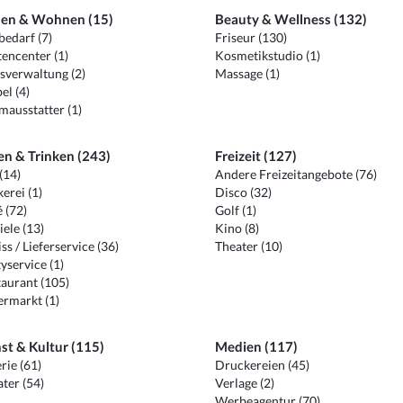
en & Wohnen (15)
Beauty & Wellness (132)
edarf (7)
Friseur (130)
encenter (1)
Kosmetikstudio (1)
sverwaltung (2)
Massage (1)
el (4)
ausstatter (1)
en & Trinken (243)
Freizeit (127)
(14)
Andere Freizeitangebote (76)
erei (1)
Disco (32)
 (72)
Golf (1)
iele (13)
Kino (8)
ss / Lieferservice (36)
Theater (10)
yservice (1)
aurant (105)
ermarkt (1)
st & Kultur (115)
Medien (117)
rie (61)
Druckereien (45)
ter (54)
Verlage (2)
Werbeagentur (70)