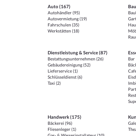
Auto (167)
Bau
Autohändler (95)
Baub
Autovermietung (19)
Gart
Fahrschulen (35)
Hau
Werkstätten (18)
Möb
Raum
Dienstleistung & Service (87)
Ess
Bestattungsunternehmen (26)
Bar 
Gebäudereinigung (52)
Bäck
Lieferservice (1)
Café
Schlüsseldienst (6)
Eisd
Taxi (2)
Imbi
Part
Rest
Sup
Handwerk (175)
Kun
Bäckerei (96)
Gale
Fliesenleger (1)
Thea
Gas- & Wasserinstallateur (10)