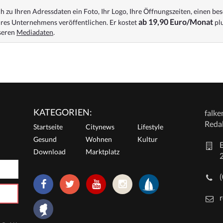
 zu Ihren Adressdaten ein Foto, Ihr Logo, Ihre Öffnungszeiten, einen bes
ab 19,90 Euro/Monat
res Unternehmens veröffentlichen. Er kostet
plu
nseren
Mediadaten
.
KATEGORIEN:
falk
Reda
Startseite
Citynews
Lifestyle
Gesund
Wohnen
Kultur
E
Download
Marktplatz
r