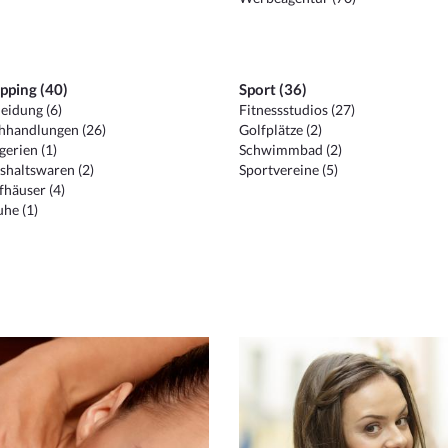
pping (40)
Sport (36)
eidung (6)
Fitnessstudios (27)
hhandlungen (26)
Golfplätze (2)
erien (1)
Schwimmbad (2)
shaltswaren (2)
Sportvereine (5)
häuser (4)
he (1)