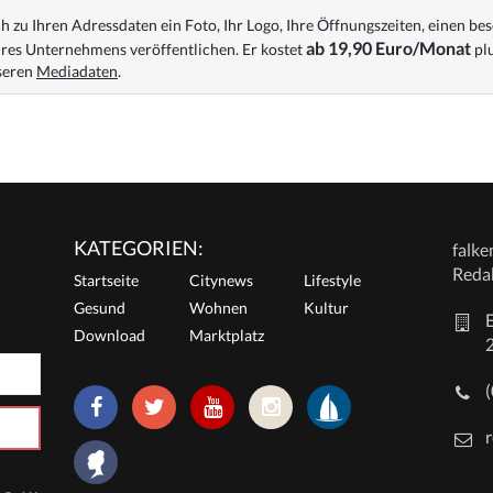
 zu Ihren Adressdaten ein Foto, Ihr Logo, Ihre Öffnungszeiten, einen bes
ab 19,90 Euro/Monat
res Unternehmens veröffentlichen. Er kostet
plu
nseren
Mediadaten
.
KATEGORIEN:
falk
Reda
Startseite
Citynews
Lifestyle
Gesund
Wohnen
Kultur
E
Download
Marktplatz
r