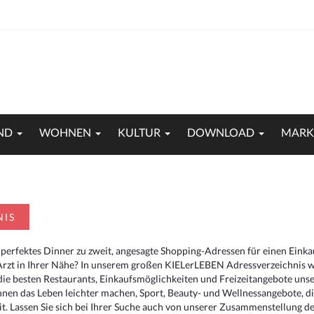
ND
WOHNEN
KULTUR
DOWNLOAD
MARK
NIS
 perfektes Dinner zu zweit, angesagte Shopping-Adressen für einen Eink
Arzt in Ihrer Nähe? In unserem großen KIELerLEBEN Adressverzeichnis we
r die besten Restaurants, Einkaufsmöglichkeiten und Freizeitangebote un
hnen das Leben leichter machen, Sport, Beauty- und Wellnessangebote, 
. Lassen Sie sich bei Ihrer Suche auch von unserer Zusammenstellung der