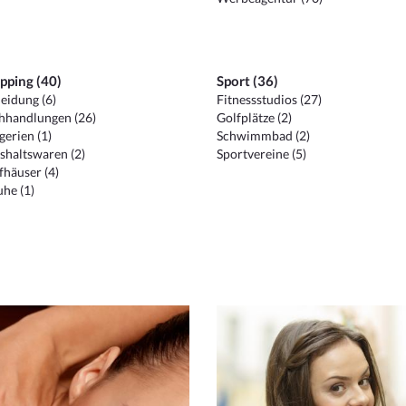
pping (40)
Sport (36)
eidung (6)
Fitnessstudios (27)
hhandlungen (26)
Golfplätze (2)
erien (1)
Schwimmbad (2)
shaltswaren (2)
Sportvereine (5)
häuser (4)
he (1)