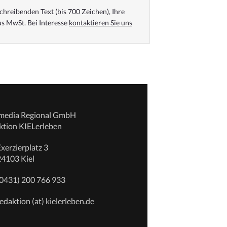
chreibenden Text (bis 700 Zeichen), Ihre
s MwSt. Bei Interesse
kontaktieren Sie uns
emedia Regional GmbH
ktion KIELerleben
xerzierplatz 3
24103 Kiel
(0431) 200 766 933
edaktion (at) kielerleben.de