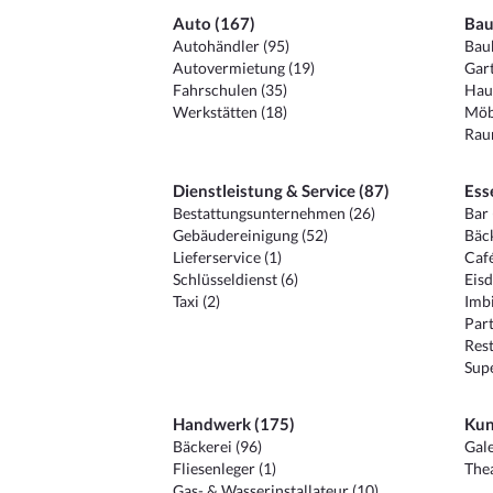
Auto (167)
Bau
Autohändler (95)
Baub
Autovermietung (19)
Gart
Fahrschulen (35)
Hau
Werkstätten (18)
Möb
Raum
Dienstleistung & Service (87)
Ess
Bestattungsunternehmen (26)
Bar 
Gebäudereinigung (52)
Bäck
Lieferservice (1)
Café
Schlüsseldienst (6)
Eisd
Taxi (2)
Imbi
Part
Rest
Sup
Handwerk (175)
Kun
Bäckerei (96)
Gale
Fliesenleger (1)
Thea
Gas- & Wasserinstallateur (10)