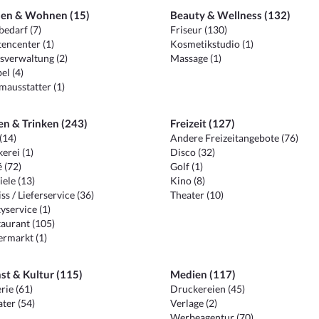
en & Wohnen (15)
Beauty & Wellness (132)
edarf (7)
Friseur (130)
encenter (1)
Kosmetikstudio (1)
sverwaltung (2)
Massage (1)
el (4)
ausstatter (1)
en & Trinken (243)
Freizeit (127)
(14)
Andere Freizeitangebote (76)
erei (1)
Disco (32)
 (72)
Golf (1)
iele (13)
Kino (8)
ss / Lieferservice (36)
Theater (10)
yservice (1)
aurant (105)
ermarkt (1)
st & Kultur (115)
Medien (117)
rie (61)
Druckereien (45)
ter (54)
Verlage (2)
Werbeagentur (70)