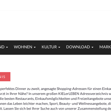
ND
WOHNEN
KULTUR
DOWNLOAD
MARK
NIS
 perfektes Dinner zu zweit, angesagte Shopping-Adressen für einen Eink
Arzt in Ihrer Nähe? In unserem großen KIELerLEBEN Adressverzeichnis we
r die besten Restaurants, Einkaufsmöglichkeiten und Freizeitangebote un
hnen das Leben leichter machen, Sport, Beauty- und Wellnessangebote, 
. Lassen Sie sich bei Ihrer Suche auch von unserer Zusammenstellung der