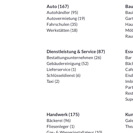
Auto (167)
Bau
Autohändler (95)
Baub
Autovermietung (19)
Gart
Fahrschulen (35)
Hau
Werkstätten (18)
Möb
Raum
Dienstleistung & Service (87)
Ess
Bestattungsunternehmen (26)
Bar 
Gebäudereinigung (52)
Bäck
Lieferservice (1)
Café
Schlüsseldienst (6)
Eisd
Taxi (2)
Imbi
Part
Rest
Sup
Handwerk (175)
Kun
Bäckerei (96)
Gale
Fliesenleger (1)
Thea
Gas- & Wasserinstallateur (10)