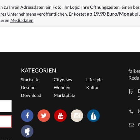
 zu Ihren Adressdaten ein Foto, Ihr Logo, Ihre Öffnungszeiten, einen bes
ab 19,90 Euro/Monat
res Unternehmens veröffentlichen. Er kostet
plu
nseren
Mediadaten
.
KATEGORIEN:
falk
Reda
Startseite
Citynews
Lifestyle
Gesund
Wohnen
Kultur
E
Download
Marktplatz
r