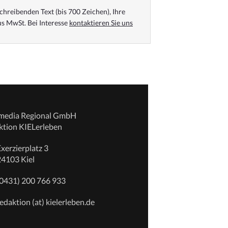
chreibenden Text (bis 700 Zeichen), Ihre
s MwSt. Bei Interesse
kontaktieren Sie uns
emedia Regional GmbH
ktion KIELerleben
xerzierplatz 3
24103 Kiel
(0431) 200 766 933
edaktion (at) kielerleben.de