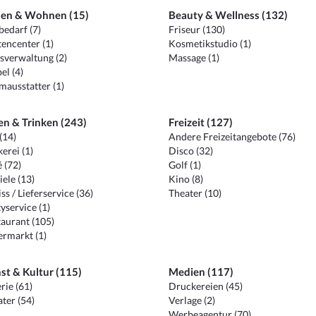
en & Wohnen (15)
Beauty & Wellness (132)
edarf (7)
Friseur (130)
encenter (1)
Kosmetikstudio (1)
sverwaltung (2)
Massage (1)
el (4)
ausstatter (1)
en & Trinken (243)
Freizeit (127)
(14)
Andere Freizeitangebote (76)
erei (1)
Disco (32)
 (72)
Golf (1)
iele (13)
Kino (8)
ss / Lieferservice (36)
Theater (10)
yservice (1)
aurant (105)
ermarkt (1)
st & Kultur (115)
Medien (117)
rie (61)
Druckereien (45)
ter (54)
Verlage (2)
Werbeagentur (70)