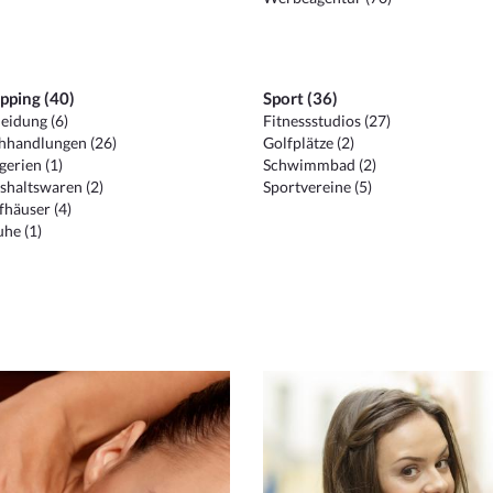
pping (40)
Sport (36)
eidung (6)
Fitnessstudios (27)
hhandlungen (26)
Golfplätze (2)
erien (1)
Schwimmbad (2)
shaltswaren (2)
Sportvereine (5)
häuser (4)
he (1)