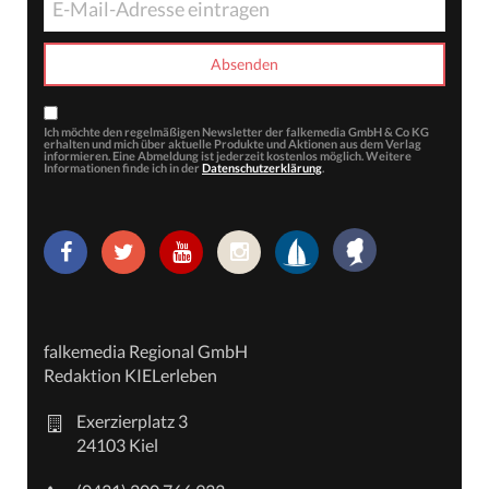
Ich möchte den regelmäßigen Newsletter der falkemedia GmbH & Co KG
erhalten und mich über aktuelle Produkte und Aktionen aus dem Verlag
informieren. Eine Abmeldung ist jederzeit kostenlos möglich. Weitere
Informationen finde ich in der
Datenschutzerklärung
.
falkemedia Regional GmbH
Redaktion KIELerleben
Exerzierplatz 3
24103 Kiel