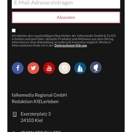
Ich möchte den regelmäßigen Newsletter der falkemedia GmbH & Co KG
erhalten und mich über aktuelle Produkte und Aktionen aus dem Verlag
informieren. Eine Abmeldung ist jederzeit kostenlos möglich. Weitere
Informationen finde ich in der
Datenschutzerklärung
.
falkemedia Regional GmbH
Redaktion KIELerleben
Exerzierplatz 3
24103 Kiel