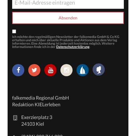
Ich möchte den regelmäßigen Newsletter der falkemedia GmbH & Co KG
erhalten und mich über aktuelle Produkte und Aktionen aus dem Verlag
informieren. Eine Abmeldung ist jederzeit kostenlos möglich. Weitere
Informationen finde ich in der
Datenschutzerklärung
.
falkemedia Regional GmbH
Redaktion KIELerleben
Exerzierplatz 3
24103 Kiel