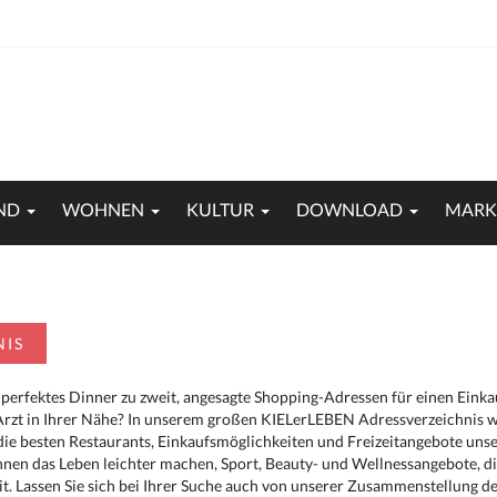
ND
WOHNEN
KULTUR
DOWNLOAD
MARK
NIS
 perfektes Dinner zu zweit, angesagte Shopping-Adressen für einen Eink
Arzt in Ihrer Nähe? In unserem großen KIELerLEBEN Adressverzeichnis we
r die besten Restaurants, Einkaufsmöglichkeiten und Freizeitangebote un
hnen das Leben leichter machen, Sport, Beauty- und Wellnessangebote, 
. Lassen Sie sich bei Ihrer Suche auch von unserer Zusammenstellung der