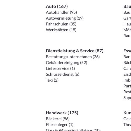
Auto (167)
Bau
Autohändler (95)
Baub
Autovermietung (19)
Gart
Fahrschulen (35)
Hau
Werkstätten (18)
Möb
Raum
Dienstleistung & Service (87)
Ess
Bestattungsunternehmen (26)
Bar 
Gebäudereinigung (52)
Bäck
Lieferservice (1)
Café
Schlüsseldienst (6)
Eisd
Taxi (2)
Imbi
Part
Rest
Sup
Handwerk (175)
Kun
Bäckerei (96)
Gale
Fliesenleger (1)
Thea
Gas- & Wasserinstallateur (10)