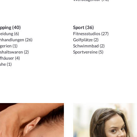
pping (40)
Sport (36)
eidung (6)
Fitnessstudios (27)
hhandlungen (26)
Golfplätze (2)
erien (1)
Schwimmbad (2)
shaltswaren (2)
Sportvereine (5)
häuser (4)
he (1)