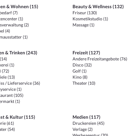
en & Wohnen (15)
Beauty & Wellness (132)
edarf (7)
Friseur (130)
encenter (1)
Kosmetikstudio (1)
sverwaltung (2)
Massage (1)
el (4)
ausstatter (1)
en & Trinken (243)
Freizeit (127)
(14)
Andere Freizeitangebote (76)
erei (1)
Disco (32)
 (72)
Golf (1)
iele (13)
Kino (8)
ss / Lieferservice (36)
Theater (10)
yservice (1)
aurant (105)
ermarkt (1)
st & Kultur (115)
Medien (117)
rie (61)
Druckereien (45)
ter (54)
Verlage (2)
Werbeagentur (70)