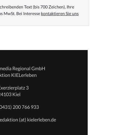
chreibenden Text (bis 700 Zeichen), Ihre
s MwSt. Bei Interesse
kontaktieren Sie uns
emedia Regional GmbH
ktion KIELerleben
xerzierplatz 3
24103 Kiel
(0431) 200 766 933
edaktion (at) kielerleben.de