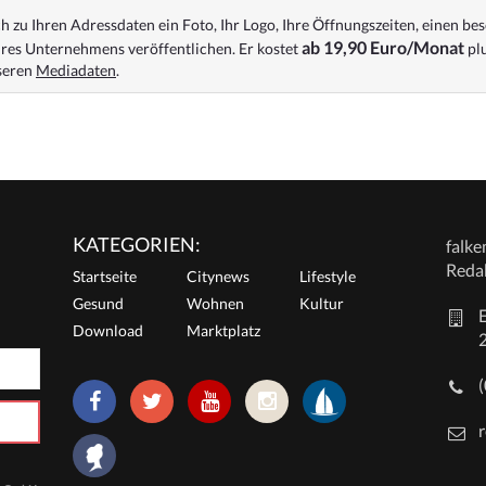
 zu Ihren Adressdaten ein Foto, Ihr Logo, Ihre Öffnungszeiten, einen bes
ab 19,90 Euro/Monat
res Unternehmens veröffentlichen. Er kostet
plu
nseren
Mediadaten
.
KATEGORIEN:
falk
Reda
Startseite
Citynews
Lifestyle
Gesund
Wohnen
Kultur
E
Download
Marktplatz
r