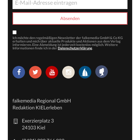
Ich möchte den regelmäßigen Newsletter der falkemedia GmbH & Co KG
erhalten und mich über aktuelle Produkte und Aktionen aus dem Verlag
informieren. Eine Abmeldung ist jederzeit kostenlos möglich. Weitere
Informationen finde ich in der
Datenschutzerklärung
.
falkemedia Regional GmbH
Redaktion KIELerleben
Exerzierplatz 3
24103 Kiel