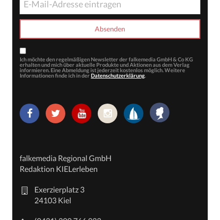
Ich möchte den regelmäßigen Newsletter der falkemedia GmbH & Co KG
erhalten und mich über aktuelle Produkte und Aktionen aus dem Verlag
informieren. Eine Abmeldung ist jederzeit kostenlos möglich. Weitere
Informationen finde ich in der
Datenschutzerklärung
.
falkemedia Regional GmbH
Redaktion KIELerleben
Exerzierplatz 3
24103 Kiel