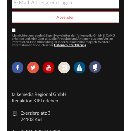
Ich möchte den regelmäßigen Newsletter der falkemedia GmbH & Co KG
erhalten und mich über aktuelle Produkte und Aktionen aus dem Verlag
informieren. Eine Abmeldung ist jederzeit kostenlos möglich. Weitere
Informationen finde ich in der
Datenschutzerklärung
.
falkemedia Regional GmbH
Redaktion KIELerleben
Exerzierplatz 3
24103 Kiel