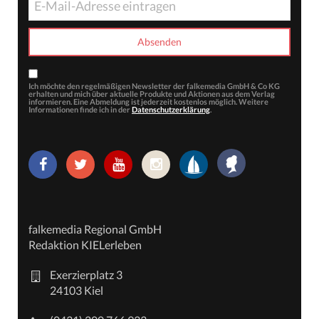
Ich möchte den regelmäßigen Newsletter der falkemedia GmbH & Co KG
erhalten und mich über aktuelle Produkte und Aktionen aus dem Verlag
informieren. Eine Abmeldung ist jederzeit kostenlos möglich. Weitere
Informationen finde ich in der
Datenschutzerklärung
.
falkemedia Regional GmbH
Redaktion KIELerleben
Exerzierplatz 3
24103 Kiel