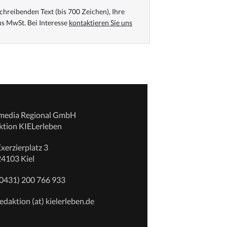
chreibenden Text (bis 700 Zeichen), Ihre
s MwSt. Bei Interesse
kontaktieren Sie uns
emedia Regional GmbH
ktion KIELerleben
xerzierplatz 3
24103 Kiel
(0431) 200 766 933
edaktion (at) kielerleben.de