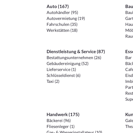
Auto (167)
Bau
Autohändler (95)
Baub
Autovermietung (19)
Gart
Fahrschulen (35)
Hau
Werkstätten (18)
Möb
Raum
Dienstleistung & Service (87)
Ess
Bestattungsunternehmen (26)
Bar 
Gebäudereinigung (52)
Bäck
Lieferservice (1)
Café
Schlüsseldienst (6)
Eisd
Taxi (2)
Imbi
Part
Rest
Sup
Handwerk (175)
Kun
Bäckerei (96)
Gale
Fliesenleger (1)
Thea
Gas- & Wasserinstallateur (10)