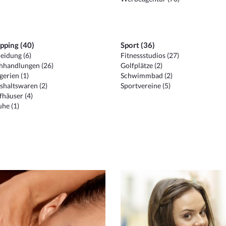
pping (40)
Sport (36)
eidung (6)
Fitnessstudios (27)
hhandlungen (26)
Golfplätze (2)
erien (1)
Schwimmbad (2)
shaltswaren (2)
Sportvereine (5)
häuser (4)
he (1)