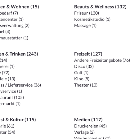
en & Wohnen (15)
Beauty & Wellness (132)
edarf (7)
Friseur (130)
encenter (1)
Kosmetikstudio (1)
sverwaltung (2)
Massage (1)
el (4)
ausstatter (1)
en & Trinken (243)
Freizeit (127)
(14)
Andere Freizeitangebote (76)
erei (1)
Disco (32)
 (72)
Golf (1)
iele (13)
Kino (8)
ss / Lieferservice (36)
Theater (10)
yservice (1)
aurant (105)
ermarkt (1)
st & Kultur (115)
Medien (117)
rie (61)
Druckereien (45)
ter (54)
Verlage (2)
Werbeagentur (70)