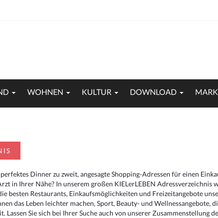
ND
WOHNEN
KULTUR
DOWNLOAD
MARK
NIS
 perfektes Dinner zu zweit, angesagte Shopping-Adressen für einen Eink
Arzt in Ihrer Nähe? In unserem großen KIELerLEBEN Adressverzeichnis we
r die besten Restaurants, Einkaufsmöglichkeiten und Freizeitangebote un
hnen das Leben leichter machen, Sport, Beauty- und Wellnessangebote, 
. Lassen Sie sich bei Ihrer Suche auch von unserer Zusammenstellung der