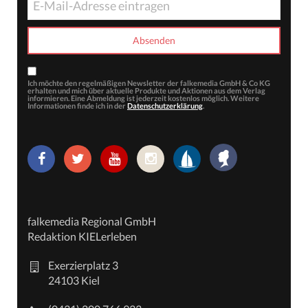
Ich möchte den regelmäßigen Newsletter der falkemedia GmbH & Co KG
erhalten und mich über aktuelle Produkte und Aktionen aus dem Verlag
informieren. Eine Abmeldung ist jederzeit kostenlos möglich. Weitere
Informationen finde ich in der
Datenschutzerklärung
.
falkemedia Regional GmbH
Redaktion KIELerleben
Exerzierplatz 3
24103 Kiel