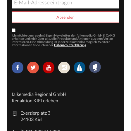
Ich möchte den regelmäßigen Newsletter der falkemedia GmbH & Co KG
erhalten und mich über aktuelle Produkte und Aktionen aus dem Verlag
informieren. Eine Abmeldung ist jederzeit kostenlos möglich. Weitere
Informationen finde ich in der
Datenschutzerklärung
.
falkemedia Regional GmbH
Redaktion KIELerleben
Exerzierplatz 3
24103 Kiel