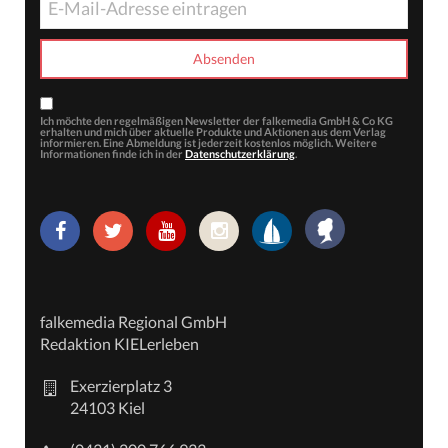
Ich möchte den regelmäßigen Newsletter der falkemedia GmbH & Co KG
erhalten und mich über aktuelle Produkte und Aktionen aus dem Verlag
informieren. Eine Abmeldung ist jederzeit kostenlos möglich. Weitere
Informationen finde ich in der
Datenschutzerklärung
.
falkemedia Regional GmbH
Redaktion KIELerleben
Exerzierplatz 3
24103 Kiel