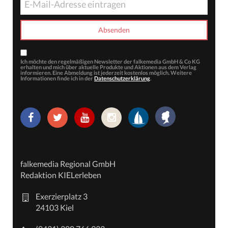
Ich möchte den regelmäßigen Newsletter der falkemedia GmbH & Co KG
erhalten und mich über aktuelle Produkte und Aktionen aus dem Verlag
informieren. Eine Abmeldung ist jederzeit kostenlos möglich. Weitere
Informationen finde ich in der
Datenschutzerklärung
.
falkemedia Regional GmbH
Redaktion KIELerleben
Exerzierplatz 3
24103 Kiel