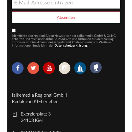
Ich möchte den regelmäßigen Newsletter der falkemedia GmbH & Co KG
erhalten und mich über aktuelle Produkte und Aktionen aus dem Verlag
informieren. Eine Abmeldung ist jederzeit kostenlos möglich. Weitere
Informationen finde ich in der
Datenschutzerklärung
.
falkemedia Regional GmbH
Redaktion KIELerleben
Exerzierplatz 3
24103 Kiel