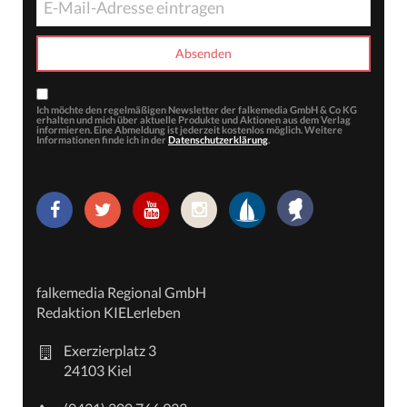
Ich möchte den regelmäßigen Newsletter der falkemedia GmbH & Co KG
erhalten und mich über aktuelle Produkte und Aktionen aus dem Verlag
informieren. Eine Abmeldung ist jederzeit kostenlos möglich. Weitere
Informationen finde ich in der
Datenschutzerklärung
.
falkemedia Regional GmbH
Redaktion KIELerleben
Exerzierplatz 3
24103 Kiel