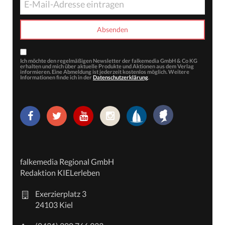
Ich möchte den regelmäßigen Newsletter der falkemedia GmbH & Co KG
erhalten und mich über aktuelle Produkte und Aktionen aus dem Verlag
informieren. Eine Abmeldung ist jederzeit kostenlos möglich. Weitere
Informationen finde ich in der
Datenschutzerklärung
.
falkemedia Regional GmbH
Redaktion KIELerleben
Exerzierplatz 3
24103 Kiel