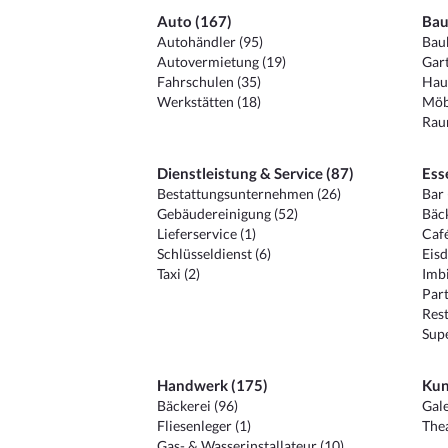
Auto (167)
Bau
Autohändler (95)
Baub
Autovermietung (19)
Gart
Fahrschulen (35)
Hau
Werkstätten (18)
Möb
Raum
Dienstleistung & Service (87)
Ess
Bestattungsunternehmen (26)
Bar 
Gebäudereinigung (52)
Bäck
Lieferservice (1)
Café
Schlüsseldienst (6)
Eisd
Taxi (2)
Imbi
Part
Rest
Sup
Handwerk (175)
Kun
Bäckerei (96)
Gale
Fliesenleger (1)
Thea
Gas- & Wasserinstallateur (10)