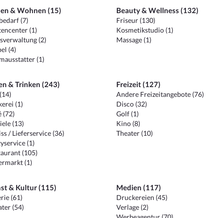
en & Wohnen (15)
Beauty & Wellness (132)
edarf (7)
Friseur (130)
encenter (1)
Kosmetikstudio (1)
sverwaltung (2)
Massage (1)
el (4)
ausstatter (1)
en & Trinken (243)
Freizeit (127)
(14)
Andere Freizeitangebote (76)
erei (1)
Disco (32)
 (72)
Golf (1)
iele (13)
Kino (8)
ss / Lieferservice (36)
Theater (10)
yservice (1)
aurant (105)
ermarkt (1)
st & Kultur (115)
Medien (117)
rie (61)
Druckereien (45)
ter (54)
Verlage (2)
Werbeagentur (70)