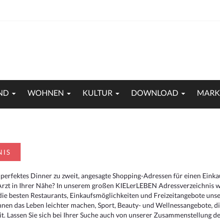
ND
WOHNEN
KULTUR
DOWNLOAD
MARK
NIS
 perfektes Dinner zu zweit, angesagte Shopping-Adressen für einen Eink
Arzt in Ihrer Nähe? In unserem großen KIELerLEBEN Adressverzeichnis we
r die besten Restaurants, Einkaufsmöglichkeiten und Freizeitangebote un
hnen das Leben leichter machen, Sport, Beauty- und Wellnessangebote, 
. Lassen Sie sich bei Ihrer Suche auch von unserer Zusammenstellung der