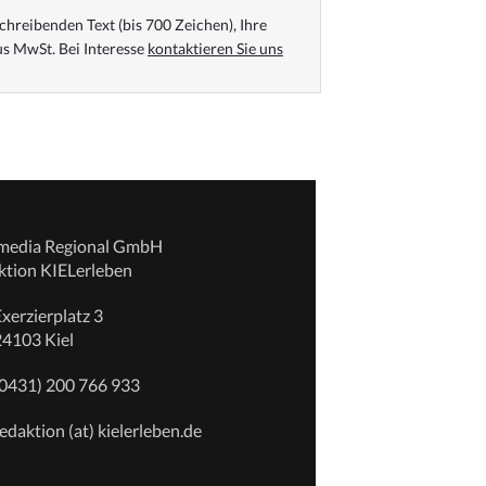
chreibenden Text (bis 700 Zeichen), Ihre
s MwSt. Bei Interesse
kontaktieren Sie uns
emedia Regional GmbH
ktion KIELerleben
xerzierplatz 3
24103 Kiel
(0431) 200 766 933
edaktion (at) kielerleben.de