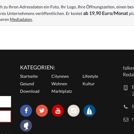
 zu Ihren Adressdaten ein Foto, Ihr Logo, Ihre Öffnungszeiten, einen bes
ab 19,90 Euro/Monat
res Unternehmens veröffentlichen. Er kostet
plu
nseren
Mediadaten
.
KATEGORIEN:
falk
Reda
Startseite
Citynews
Lifestyle
Gesund
Wohnen
Kultur
E
Download
Marktplatz
r