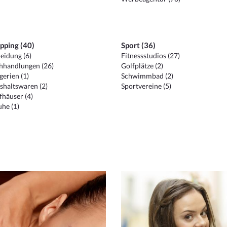
pping (40)
Sport (36)
eidung (6)
Fitnessstudios (27)
hhandlungen (26)
Golfplätze (2)
erien (1)
Schwimmbad (2)
shaltswaren (2)
Sportvereine (5)
häuser (4)
he (1)