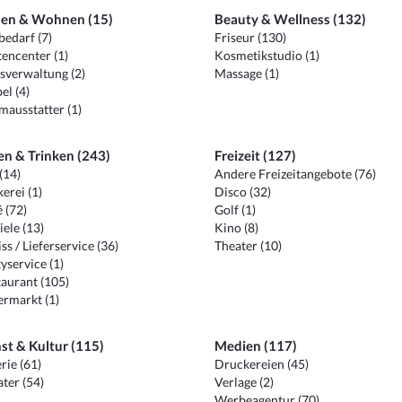
en & Wohnen (15)
Beauty & Wellness (132)
edarf (7)
Friseur (130)
encenter (1)
Kosmetikstudio (1)
sverwaltung (2)
Massage (1)
el (4)
ausstatter (1)
en & Trinken (243)
Freizeit (127)
(14)
Andere Freizeitangebote (76)
erei (1)
Disco (32)
 (72)
Golf (1)
iele (13)
Kino (8)
ss / Lieferservice (36)
Theater (10)
yservice (1)
aurant (105)
ermarkt (1)
st & Kultur (115)
Medien (117)
rie (61)
Druckereien (45)
ter (54)
Verlage (2)
Werbeagentur (70)