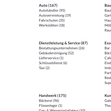
Auto (167)
Bau
Autohändler (95)
Baub
Autovermietung (19)
Gart
Fahrschulen (35)
Hau
Werkstätten (18)
Möb
Raum
Dienstleistung & Service (87)
Ess
Bestattungsunternehmen (26)
Bar 
Gebäudereinigung (52)
Bäck
Lieferservice (1)
Café
Schlüsseldienst (6)
Eisd
Taxi (2)
Imbi
Part
Rest
Sup
Handwerk (175)
Kun
Bäckerei (96)
Gale
Fliesenleger (1)
Thea
Gas- & Wasserinstallateur (10)