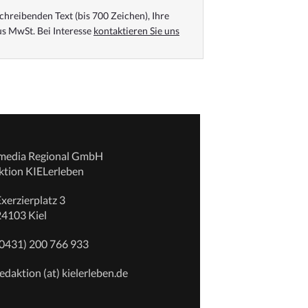
chreibenden Text (bis 700 Zeichen), Ihre
s MwSt. Bei Interesse
kontaktieren Sie uns
emedia Regional GmbH
ktion KIELerleben
xerzierplatz 3
24103 Kiel
(0431) 200 766 933
edaktion (at) kielerleben.de