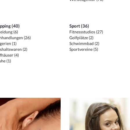
pping (40)
Sport (36)
eidung (6)
Fitnessstudios (27)
hhandlungen (26)
Golfplätze (2)
erien (1)
Schwimmbad (2)
shaltswaren (2)
Sportvereine (5)
häuser (4)
he (1)