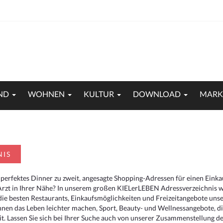
ND
WOHNEN
KULTUR
DOWNLOAD
MARK
NIS
 perfektes Dinner zu zweit, angesagte Shopping-Adressen für einen Eink
Arzt in Ihrer Nähe? In unserem großen KIELerLEBEN Adressverzeichnis we
r die besten Restaurants, Einkaufsmöglichkeiten und Freizeitangebote un
hnen das Leben leichter machen, Sport, Beauty- und Wellnessangebote, 
. Lassen Sie sich bei Ihrer Suche auch von unserer Zusammenstellung der