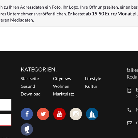
 zu Ihren Adressdaten ein Foto, Ihr Logo, Ihre Öffnungszeiten, einen bes
ab 19,90 Euro/Monat
res Unternehmens veröffentlichen. Er kostet
plu
nseren
Mediadaten
.
KATEGORIEN:
falk
Reda
Startseite
Citynews
Lifestyle
Gesund
Wohnen
Kultur
E
Download
Marktplatz
r