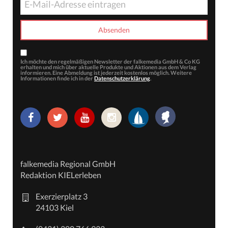
Ich möchte den regelmäßigen Newsletter der falkemedia GmbH & Co KG
erhalten und mich über aktuelle Produkte und Aktionen aus dem Verlag
informieren. Eine Abmeldung ist jederzeit kostenlos möglich. Weitere
Informationen finde ich in der
Datenschutzerklärung
.
falkemedia Regional GmbH
Redaktion KIELerleben
Exerzierplatz 3
24103 Kiel