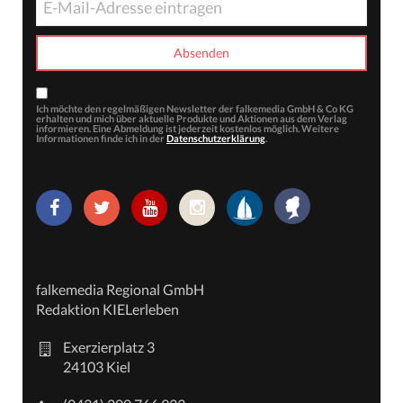
Ich möchte den regelmäßigen Newsletter der falkemedia GmbH & Co KG
erhalten und mich über aktuelle Produkte und Aktionen aus dem Verlag
informieren. Eine Abmeldung ist jederzeit kostenlos möglich. Weitere
Informationen finde ich in der
Datenschutzerklärung
.
falkemedia Regional GmbH
Redaktion KIELerleben
Exerzierplatz 3
24103 Kiel