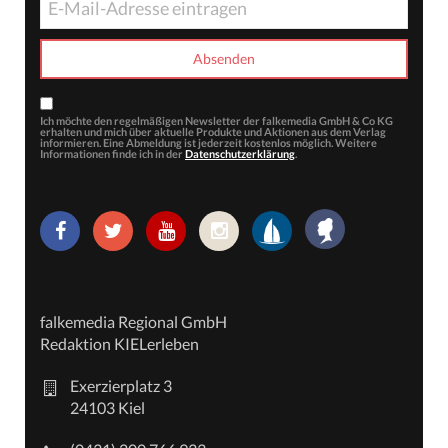
Ich möchte den regelmäßigen Newsletter der falkemedia GmbH & Co KG
erhalten und mich über aktuelle Produkte und Aktionen aus dem Verlag
informieren. Eine Abmeldung ist jederzeit kostenlos möglich. Weitere
Informationen finde ich in der
Datenschutzerklärung
.
falkemedia Regional GmbH
Redaktion KIELerleben
Exerzierplatz 3
24103 Kiel