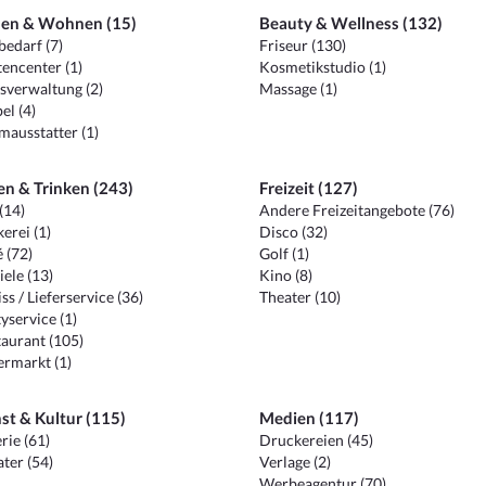
en & Wohnen (15)
Beauty & Wellness (132)
edarf (7)
Friseur (130)
encenter (1)
Kosmetikstudio (1)
sverwaltung (2)
Massage (1)
el (4)
ausstatter (1)
en & Trinken (243)
Freizeit (127)
(14)
Andere Freizeitangebote (76)
erei (1)
Disco (32)
 (72)
Golf (1)
iele (13)
Kino (8)
ss / Lieferservice (36)
Theater (10)
yservice (1)
aurant (105)
ermarkt (1)
st & Kultur (115)
Medien (117)
rie (61)
Druckereien (45)
ter (54)
Verlage (2)
Werbeagentur (70)