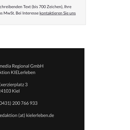
chreibenden Text (bis 700 Zeichen), Ihre
s MwSt. Bei Interesse
kontaktieren Sie uns
emedia Regional GmbH
ktion KIELerleben
xerzierplatz 3
24103 Kiel
(0431) 200 766 933
edaktion (at) kielerleben.de