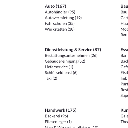
Auto (167)
Bau
Autohändler (95)
Baub
Autovermietung (19)
Gart
Fahrschulen (35)
Hau
Werkstätten (18)
Möb
Raum
Dienstleistung & Service (87)
Ess
Bestattungsunternehmen (26)
Bar 
Gebäudereinigung (52)
Bäck
Lieferservice (1)
Café
Schlüsseldienst (6)
Eisd
Taxi (2)
Imbi
Part
Rest
Sup
Handwerk (175)
Kun
Bäckerei (96)
Gale
Fliesenleger (1)
Thea
Gas- & Wasserinstallateur (10)