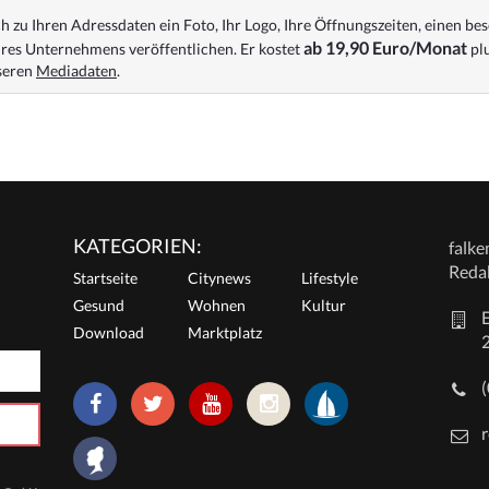
 zu Ihren Adressdaten ein Foto, Ihr Logo, Ihre Öffnungszeiten, einen bes
ab 19,90 Euro/Monat
res Unternehmens veröffentlichen. Er kostet
plu
nseren
Mediadaten
.
KATEGORIEN:
falk
Reda
Startseite
Citynews
Lifestyle
Gesund
Wohnen
Kultur
E
Download
Marktplatz
r