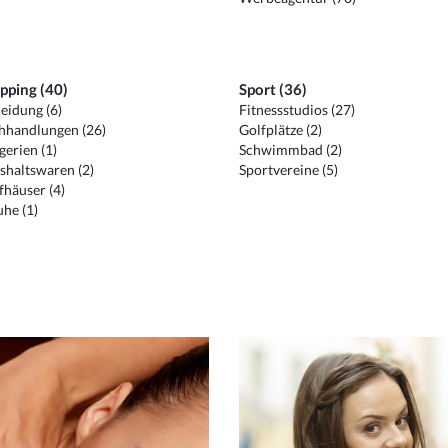
pping (40)
Sport (36)
eidung (6)
Fitnessstudios (27)
hhandlungen (26)
Golfplätze (2)
erien (1)
Schwimmbad (2)
shaltswaren (2)
Sportvereine (5)
häuser (4)
he (1)