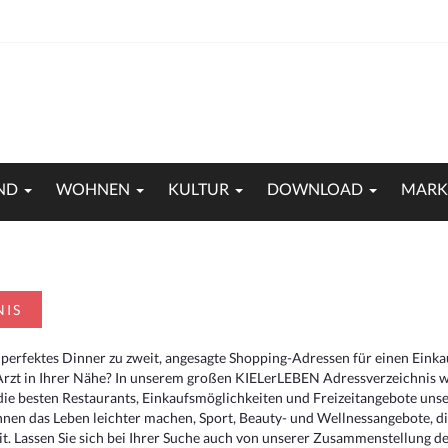
ND
WOHNEN
KULTUR
DOWNLOAD
MARK
NIS
 perfektes Dinner zu zweit, angesagte Shopping-Adressen für einen Eink
Arzt in Ihrer Nähe? In unserem großen KIELerLEBEN Adressverzeichnis we
r die besten Restaurants, Einkaufsmöglichkeiten und Freizeitangebote un
hnen das Leben leichter machen, Sport, Beauty- und Wellnessangebote, 
. Lassen Sie sich bei Ihrer Suche auch von unserer Zusammenstellung der