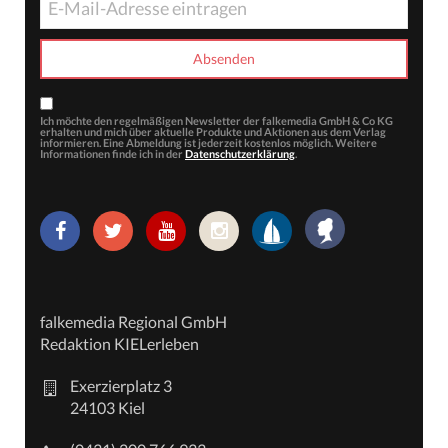
Ich möchte den regelmäßigen Newsletter der falkemedia GmbH & Co KG
erhalten und mich über aktuelle Produkte und Aktionen aus dem Verlag
informieren. Eine Abmeldung ist jederzeit kostenlos möglich. Weitere
Informationen finde ich in der
Datenschutzerklärung
.
falkemedia Regional GmbH
Redaktion KIELerleben
Exerzierplatz 3
24103 Kiel