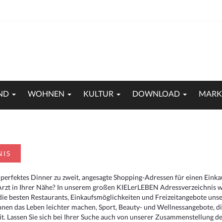
ND
WOHNEN
KULTUR
DOWNLOAD
MARK
NIS
 perfektes Dinner zu zweit, angesagte Shopping-Adressen für einen Eink
Arzt in Ihrer Nähe? In unserem großen KIELerLEBEN Adressverzeichnis we
r die besten Restaurants, Einkaufsmöglichkeiten und Freizeitangebote un
hnen das Leben leichter machen, Sport, Beauty- und Wellnessangebote, 
. Lassen Sie sich bei Ihrer Suche auch von unserer Zusammenstellung der