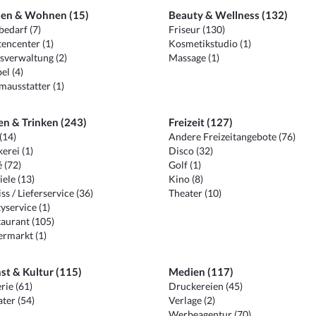
en & Wohnen (15)
Beauty & Wellness (132)
edarf (7)
Friseur (130)
encenter (1)
Kosmetikstudio (1)
sverwaltung (2)
Massage (1)
el (4)
ausstatter (1)
en & Trinken (243)
Freizeit (127)
(14)
Andere Freizeitangebote (76)
erei (1)
Disco (32)
 (72)
Golf (1)
iele (13)
Kino (8)
ss / Lieferservice (36)
Theater (10)
yservice (1)
aurant (105)
ermarkt (1)
st & Kultur (115)
Medien (117)
rie (61)
Druckereien (45)
ter (54)
Verlage (2)
Werbeagentur (70)