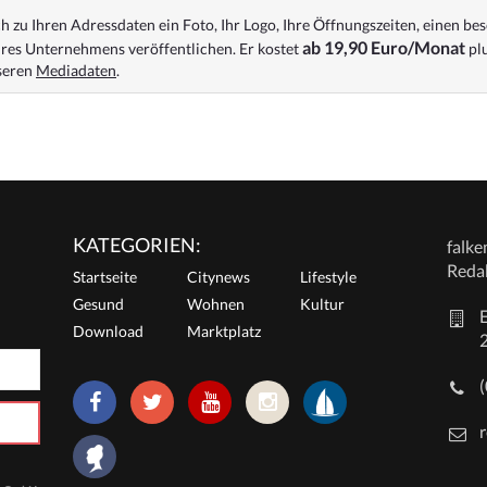
 zu Ihren Adressdaten ein Foto, Ihr Logo, Ihre Öffnungszeiten, einen bes
ab 19,90 Euro/Monat
res Unternehmens veröffentlichen. Er kostet
plu
nseren
Mediadaten
.
KATEGORIEN:
falk
Reda
Startseite
Citynews
Lifestyle
Gesund
Wohnen
Kultur
E
Download
Marktplatz
r