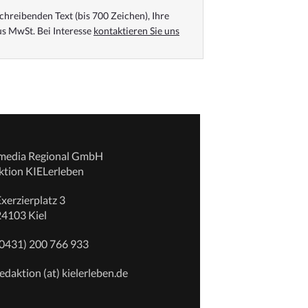
chreibenden Text (bis 700 Zeichen), Ihre
s MwSt. Bei Interesse
kontaktieren Sie uns
emedia Regional GmbH
ktion KIELerleben
xerzierplatz 3
24103 Kiel
(0431) 200 766 933
edaktion (at) kielerleben.de