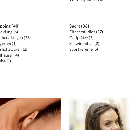
pping (40)
Sport (36)
eidung (6)
Fitnessstudios (27)
hhandlungen (26)
Golfplätze (2)
erien (1)
Schwimmbad (2)
shaltswaren (2)
Sportvereine (5)
häuser (4)
he (1)