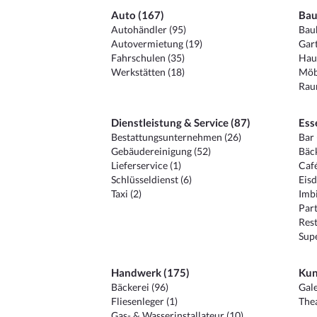
Auto (167)
Bau
Autohändler (95)
Baub
Autovermietung (19)
Gart
Fahrschulen (35)
Hau
Werkstätten (18)
Möb
Raum
Dienstleistung & Service (87)
Ess
Bestattungsunternehmen (26)
Bar 
Gebäudereinigung (52)
Bäck
Lieferservice (1)
Café
Schlüsseldienst (6)
Eisd
Taxi (2)
Imbi
Part
Rest
Sup
Handwerk (175)
Kun
Bäckerei (96)
Gale
Fliesenleger (1)
Thea
Gas- & Wasserinstallateur (10)