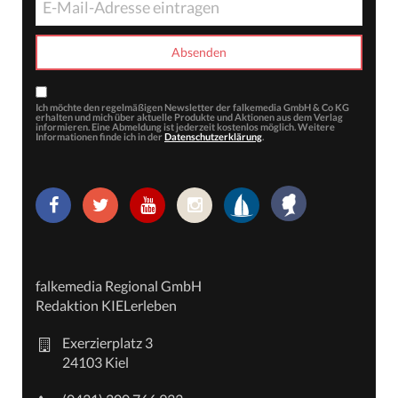
Ich möchte den regelmäßigen Newsletter der falkemedia GmbH & Co KG
erhalten und mich über aktuelle Produkte und Aktionen aus dem Verlag
informieren. Eine Abmeldung ist jederzeit kostenlos möglich. Weitere
Informationen finde ich in der
Datenschutzerklärung
.
falkemedia Regional GmbH
Redaktion KIELerleben
Exerzierplatz 3
24103 Kiel