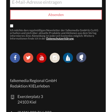
Ich möchte den regelmäßigen Newsletter der falkemedia GmbH & Co KG
erhalten und mich über aktuelle Produkte und Aktionen aus dem Verlag
informieren. Eine Abmeldung ist jederzeit kostenlos möglich. Weitere
Informationen finde ich in der
Datenschutzerklärung
.
falkemedia Regional GmbH
Redaktion KIELerleben
Exerzierplatz 3
24103 Kiel