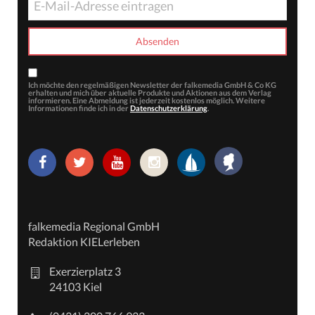
Ich möchte den regelmäßigen Newsletter der falkemedia GmbH & Co KG
erhalten und mich über aktuelle Produkte und Aktionen aus dem Verlag
informieren. Eine Abmeldung ist jederzeit kostenlos möglich. Weitere
Informationen finde ich in der
Datenschutzerklärung
.
falkemedia Regional GmbH
Redaktion KIELerleben
Exerzierplatz 3
24103 Kiel