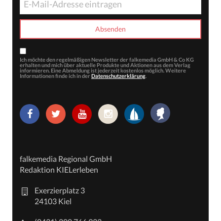
Ich möchte den regelmäßigen Newsletter der falkemedia GmbH & Co KG
erhalten und mich über aktuelle Produkte und Aktionen aus dem Verlag
informieren. Eine Abmeldung ist jederzeit kostenlos möglich. Weitere
Informationen finde ich in der
Datenschutzerklärung
.
falkemedia Regional GmbH
Redaktion KIELerleben
Exerzierplatz 3
24103 Kiel