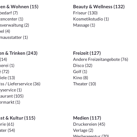
en & Wohnen (15)
Beauty & Wellness (132)
edarf (7)
Friseur (130)
encenter (1)
Kosmetikstudio (1)
sverwaltung (2)
Massage (1)
el (4)
ausstatter (1)
en & Trinken (243)
Freizeit (127)
(14)
Andere Freizeitangebote (76)
erei (1)
Disco (32)
 (72)
Golf (1)
iele (13)
Kino (8)
ss / Lieferservice (36)
Theater (10)
yservice (1)
aurant (105)
ermarkt (1)
st & Kultur (115)
Medien (117)
rie (61)
Druckereien (45)
ter (54)
Verlage (2)
Werbeagentur (70)