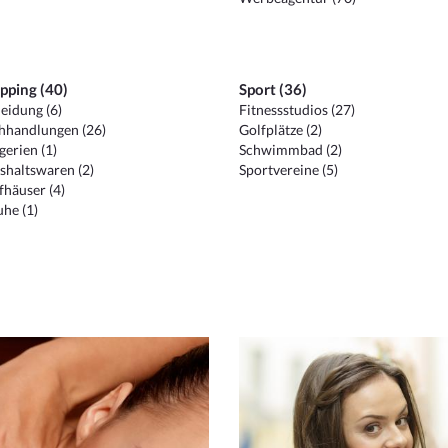
pping (40)
Sport (36)
eidung (6)
Fitnessstudios (27)
hhandlungen (26)
Golfplätze (2)
erien (1)
Schwimmbad (2)
shaltswaren (2)
Sportvereine (5)
häuser (4)
he (1)