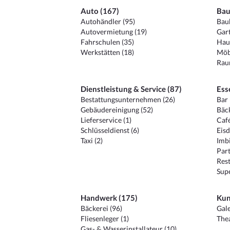
Auto (167)
Bau
Autohändler (95)
Baub
Autovermietung (19)
Gart
Fahrschulen (35)
Hau
Werkstätten (18)
Möb
Raum
Dienstleistung & Service (87)
Ess
Bestattungsunternehmen (26)
Bar 
Gebäudereinigung (52)
Bäck
Lieferservice (1)
Café
Schlüsseldienst (6)
Eisd
Taxi (2)
Imbi
Part
Rest
Sup
Handwerk (175)
Kun
Bäckerei (96)
Gale
Fliesenleger (1)
Thea
Gas- & Wasserinstallateur (10)