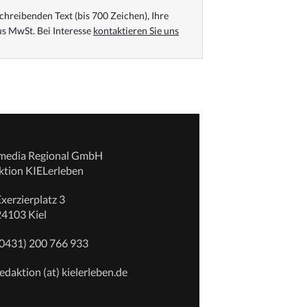
chreibenden Text (bis 700 Zeichen), Ihre
s MwSt. Bei Interesse
kontaktieren Sie uns
emedia Regional GmbH
ktion KIELerleben
xerzierplatz 3
24103 Kiel
(0431) 200 766 933
edaktion (at) kielerleben.de