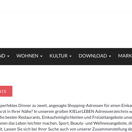
ND
WOHNEN
KULTUR
DOWNLOAD
MARK
NIS
 perfektes Dinner zu zweit, angesagte Shopping-Adressen für einen Eink
Arzt in Ihrer Nähe? In unserem großen KIELerLEBEN Adressverzeichnis we
r die besten Restaurants, Einkaufsmöglichkeiten und Freizeitangebote un
hnen das Leben leichter machen, Sport, Beauty- und Wellnessangebote, 
. Lassen Sie sich bei Ihrer Suche auch von unserer Zusammenstellung der