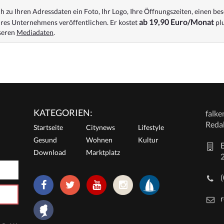
 zu Ihren Adressdaten ein Foto, Ihr Logo, Ihre Öffnungszeiten, einen bes
ab 19,90 Euro/Monat
res Unternehmens veröffentlichen. Er kostet
plu
nseren
Mediadaten
.
KATEGORIEN:
falk
Reda
Startseite
Citynews
Lifestyle
Gesund
Wohnen
Kultur
E
Download
Marktplatz
r