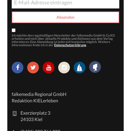
Ich möchte den regelmäßigen Newsletter der falkemedia GmbH & Co KG
erhalten und mich über aktuelle Produkte und Aktionen aus dem Verlag
informieren. Eine Abmeldung ist jederzeit kostenlos möglich. Weitere
Informationen finde ich in der
Datenschutzerklärung
.
falkemedia Regional GmbH
Redaktion KIELerleben
Exerzierplatz 3
24103 Kiel