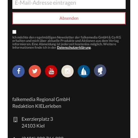
Ich möchte den regelmäßigen Newsletter der falkemedia GmbH & Co KG
erhalten und mich über aktuelle Produkte und Aktionen aus dem Verlag
informieren. Eine Abmeldung ist jederzeit kostenlos möglich. Weitere
Informationen finde ich in der
Datenschutzerklärung
.
falkemedia Regional GmbH
Redaktion KIELerleben
Exerzierplatz 3
24103 Kiel