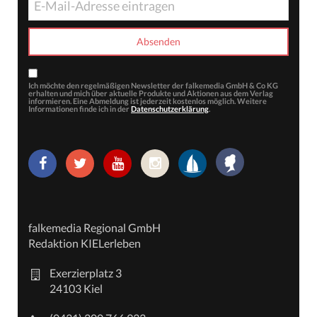
Ich möchte den regelmäßigen Newsletter der falkemedia GmbH & Co KG
erhalten und mich über aktuelle Produkte und Aktionen aus dem Verlag
informieren. Eine Abmeldung ist jederzeit kostenlos möglich. Weitere
Informationen finde ich in der
Datenschutzerklärung
.
falkemedia Regional GmbH
Redaktion KIELerleben
Exerzierplatz 3
24103 Kiel