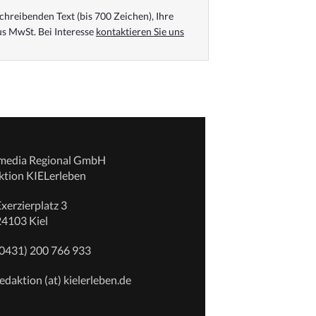
chreibenden Text (bis 700 Zeichen), Ihre
s MwSt. Bei Interesse
kontaktieren Sie uns
emedia Regional GmbH
ktion KIELerleben
xerzierplatz 3
24103 Kiel
(0431) 200 766 933
edaktion (at) kielerleben.de