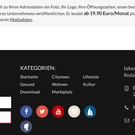
 zu Ihren Adressdaten ein Foto, Ihr Logo, Ihre Öffnungszeiten, einen bes
ab 19,90 Euro/Monat
res Unternehmens veröffentlichen. Er kostet
plu
nseren
Mediadaten
.
KATEGORIEN:
falk
Reda
Startseite
Citynews
Lifestyle
Gesund
Wohnen
Kultur
E
Download
Marktplatz
r