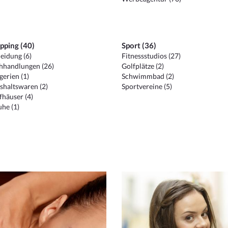
pping (40)
Sport (36)
eidung (6)
Fitnessstudios (27)
hhandlungen (26)
Golfplätze (2)
erien (1)
Schwimmbad (2)
shaltswaren (2)
Sportvereine (5)
häuser (4)
he (1)