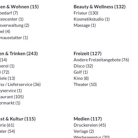
en & Wohnen (15)
Beauty & Wellness (132)
edarf (7)
Friseur (130)
encenter (1)
Kosmetikstudio (1)
sverwaltung (2)
Massage (1)
el (4)
ausstatter (1)
en & Trinken (243)
Freizeit (127)
(14)
Andere Freizeitangebote (76)
erei (1)
Disco (32)
 (72)
Golf (1)
iele (13)
Kino (8)
ss / Lieferservice (36)
Theater (10)
yservice (1)
aurant (105)
ermarkt (1)
st & Kultur (115)
Medien (117)
rie (61)
Druckereien (45)
ter (54)
Verlage (2)
Werbeagentur (70)