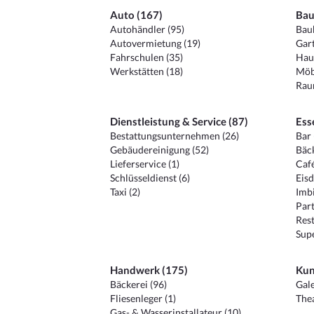
Auto (167)
Bau
Autohändler (95)
Baub
Autovermietung (19)
Gart
Fahrschulen (35)
Hau
Werkstätten (18)
Möb
Raum
Dienstleistung & Service (87)
Ess
Bestattungsunternehmen (26)
Bar 
Gebäudereinigung (52)
Bäck
Lieferservice (1)
Café
Schlüsseldienst (6)
Eisd
Taxi (2)
Imbi
Part
Rest
Sup
Handwerk (175)
Kun
Bäckerei (96)
Gale
Fliesenleger (1)
Thea
Gas- & Wasserinstallateur (10)