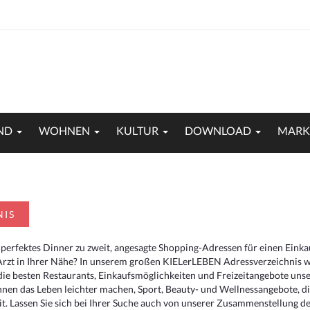
ND
WOHNEN
KULTUR
DOWNLOAD
MARK
NIS
 perfektes Dinner zu zweit, angesagte Shopping-Adressen für einen Eink
Arzt in Ihrer Nähe? In unserem großen KIELerLEBEN Adressverzeichnis we
r die besten Restaurants, Einkaufsmöglichkeiten und Freizeitangebote un
hnen das Leben leichter machen, Sport, Beauty- und Wellnessangebote, 
. Lassen Sie sich bei Ihrer Suche auch von unserer Zusammenstellung der