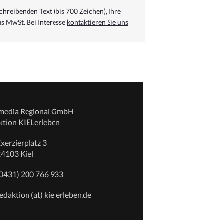
chreibenden Text (bis 700 Zeichen), Ihre
s MwSt. Bei Interesse
kontaktieren Sie uns
emedia Regional GmbH
ktion KIELerleben
xerzierplatz 3
24103 Kiel
(0431) 200 766 933
edaktion (at) kielerleben.de