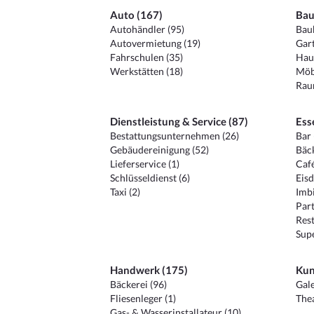
Auto (167)
Bau
Autohändler (95)
Baub
Autovermietung (19)
Gart
Fahrschulen (35)
Hau
Werkstätten (18)
Möb
Raum
Dienstleistung & Service (87)
Ess
Bestattungsunternehmen (26)
Bar 
Gebäudereinigung (52)
Bäck
Lieferservice (1)
Café
Schlüsseldienst (6)
Eisd
Taxi (2)
Imbi
Part
Rest
Sup
Handwerk (175)
Kun
Bäckerei (96)
Gale
Fliesenleger (1)
Thea
Gas- & Wasserinstallateur (10)