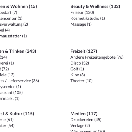
en & Wohnen (15)
Beauty & Wellness (132)
edarf (7)
Friseur (130)
encenter (1)
Kosmetikstudio (1)
sverwaltung (2)
Massage (1)
el (4)
ausstatter (1)
en & Trinken (243)
Freizeit (127)
(14)
Andere Freizeitangebote (76)
erei (1)
Disco (32)
 (72)
Golf (1)
iele (13)
Kino (8)
ss / Lieferservice (36)
Theater (10)
yservice (1)
aurant (105)
ermarkt (1)
st & Kultur (115)
Medien (117)
rie (61)
Druckereien (45)
ter (54)
Verlage (2)
Werbeagentur (70)