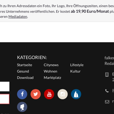
 zu Ihren Adressdaten ein Foto, Ihr Logo, Ihre Öffnungszeiten, einen bes
ab 19,90 Euro/Monat
res Unternehmens veröffentlichen. Er kostet
plu
nseren
Mediadaten
.
KATEGORIEN:
falk
Reda
Startseite
Citynews
Lifestyle
Gesund
Wohnen
Kultur
E
Download
Marktplatz
r