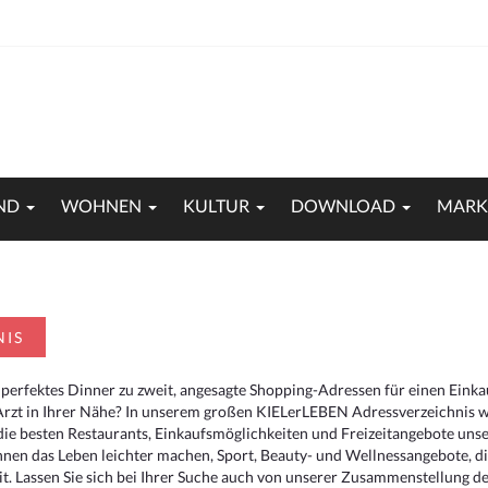
ND
WOHNEN
KULTUR
DOWNLOAD
MARK
NIS
 perfektes Dinner zu zweit, angesagte Shopping-Adressen für einen Eink
Arzt in Ihrer Nähe? In unserem großen KIELerLEBEN Adressverzeichnis we
r die besten Restaurants, Einkaufsmöglichkeiten und Freizeitangebote un
hnen das Leben leichter machen, Sport, Beauty- und Wellnessangebote, 
. Lassen Sie sich bei Ihrer Suche auch von unserer Zusammenstellung der