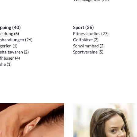
pping (40)
Sport (36)
eidung (6)
Fitnessstudios (27)
hhandlungen (26)
Golfplätze (2)
erien (1)
Schwimmbad (2)
shaltswaren (2)
Sportvereine (5)
häuser (4)
he (1)