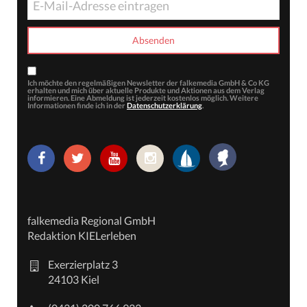
Ich möchte den regelmäßigen Newsletter der falkemedia GmbH & Co KG
erhalten und mich über aktuelle Produkte und Aktionen aus dem Verlag
informieren. Eine Abmeldung ist jederzeit kostenlos möglich. Weitere
Informationen finde ich in der
Datenschutzerklärung
.
falkemedia Regional GmbH
Redaktion KIELerleben
Exerzierplatz 3
24103 Kiel