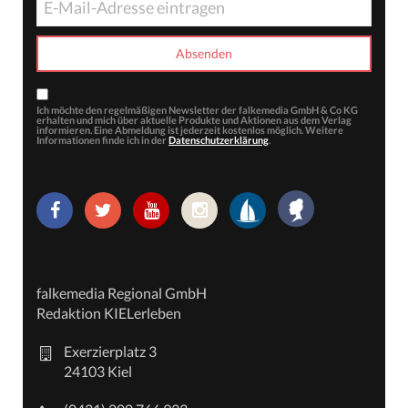
Ich möchte den regelmäßigen Newsletter der falkemedia GmbH & Co KG
erhalten und mich über aktuelle Produkte und Aktionen aus dem Verlag
informieren. Eine Abmeldung ist jederzeit kostenlos möglich. Weitere
Informationen finde ich in der
Datenschutzerklärung
.
falkemedia Regional GmbH
Redaktion KIELerleben
Exerzierplatz 3
24103 Kiel