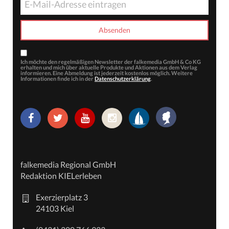
Ich möchte den regelmäßigen Newsletter der falkemedia GmbH & Co KG
erhalten und mich über aktuelle Produkte und Aktionen aus dem Verlag
informieren. Eine Abmeldung ist jederzeit kostenlos möglich. Weitere
Informationen finde ich in der
Datenschutzerklärung
.
falkemedia Regional GmbH
Redaktion KIELerleben
Exerzierplatz 3
24103 Kiel