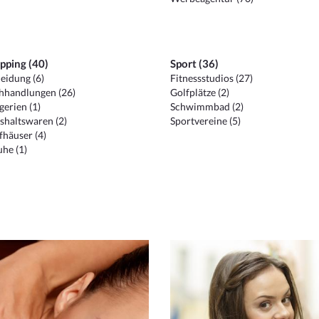
pping (40)
Sport (36)
eidung (6)
Fitnessstudios (27)
hhandlungen (26)
Golfplätze (2)
erien (1)
Schwimmbad (2)
shaltswaren (2)
Sportvereine (5)
häuser (4)
he (1)