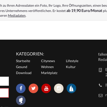
 zu Ihren Adressdaten ein Foto, Ihr Logo, Ihre Öffnungszeiten, einen bes
ab 19,90 Euro/Monat
res Unternehmens veröffentlichen. Er kostet
plu
nseren
Mediadaten
.
KATEGORIEN:
falk
Reda
Startseite
Citynews
Lifestyle
Gesund
Wohnen
Kultur
E
Download
Marktplatz
r