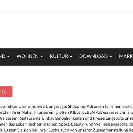
ND
WOHNEN
KULTUR
DOWNLOAD
MARK
NIS
 perfektes Dinner zu zweit, angesagte Shopping-Adressen für einen Eink
Arzt in Ihrer Nähe? In unserem großen KIELerLEBEN Adressverzeichnis we
r die besten Restaurants, Einkaufsmöglichkeiten und Freizeitangebote un
hnen das Leben leichter machen, Sport, Beauty- und Wellnessangebote, 
. Lassen Sie sich bei Ihrer Suche auch von unserer Zusammenstellung der