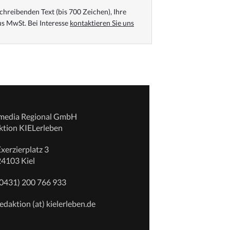
chreibenden Text (bis 700 Zeichen), Ihre
s MwSt. Bei Interesse
kontaktieren Sie uns
emedia Regional GmbH
ktion KIELerleben
xerzierplatz 3
24103 Kiel
(0431) 200 766 933
edaktion (at) kielerleben.de