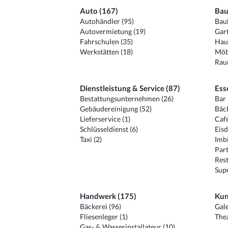
Auto (167)
Bau
Autohändler (95)
Baub
Autovermietung (19)
Gart
Fahrschulen (35)
Hau
Werkstätten (18)
Möb
Raum
Dienstleistung & Service (87)
Ess
Bestattungsunternehmen (26)
Bar 
Gebäudereinigung (52)
Bäck
Lieferservice (1)
Café
Schlüsseldienst (6)
Eisd
Taxi (2)
Imbi
Part
Rest
Sup
Handwerk (175)
Kun
Bäckerei (96)
Gale
Fliesenleger (1)
Thea
Gas- & Wasserinstallateur (10)