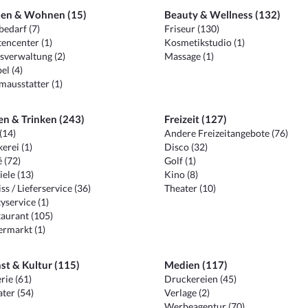
en & Wohnen (15)
Beauty & Wellness (132)
edarf (7)
Friseur (130)
encenter (1)
Kosmetikstudio (1)
sverwaltung (2)
Massage (1)
el (4)
ausstatter (1)
en & Trinken (243)
Freizeit (127)
(14)
Andere Freizeitangebote (76)
erei (1)
Disco (32)
 (72)
Golf (1)
iele (13)
Kino (8)
ss / Lieferservice (36)
Theater (10)
yservice (1)
aurant (105)
ermarkt (1)
st & Kultur (115)
Medien (117)
rie (61)
Druckereien (45)
ter (54)
Verlage (2)
Werbeagentur (70)