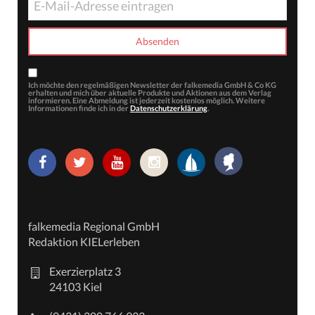
Ich möchte den regelmäßigen Newsletter der falkemedia GmbH & Co KG
erhalten und mich über aktuelle Produkte und Aktionen aus dem Verlag
informieren. Eine Abmeldung ist jederzeit kostenlos möglich. Weitere
Informationen finde ich in der
Datenschutzerklärung
.
falkemedia Regional GmbH
Redaktion KIELerleben
Exerzierplatz 3
24103 Kiel