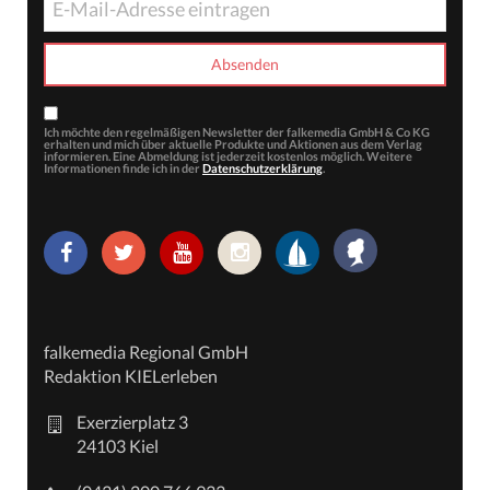
Ich möchte den regelmäßigen Newsletter der falkemedia GmbH & Co KG
erhalten und mich über aktuelle Produkte und Aktionen aus dem Verlag
informieren. Eine Abmeldung ist jederzeit kostenlos möglich. Weitere
Informationen finde ich in der
Datenschutzerklärung
.
falkemedia Regional GmbH
Redaktion KIELerleben
Exerzierplatz 3
24103 Kiel