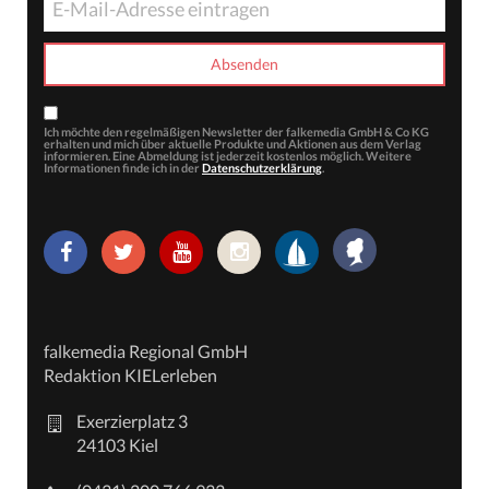
Ich möchte den regelmäßigen Newsletter der falkemedia GmbH & Co KG
erhalten und mich über aktuelle Produkte und Aktionen aus dem Verlag
informieren. Eine Abmeldung ist jederzeit kostenlos möglich. Weitere
Informationen finde ich in der
Datenschutzerklärung
.
falkemedia Regional GmbH
Redaktion KIELerleben
Exerzierplatz 3
24103 Kiel